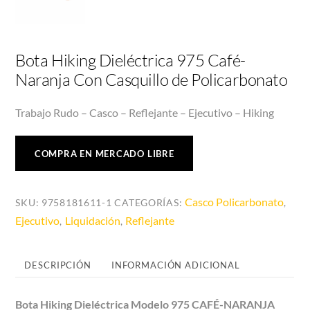
Bota Hiking Dieléctrica 975 Café-
Naranja Con Casquillo de Policarbonato
Trabajo Rudo – Casco – Reflejante – Ejecutivo – Hiking
COMPRA EN MERCADO LIBRE
Casco Policarbonato
SKU:
9758181611-1
CATEGORÍAS:
,
Ejecutivo
Liquidación
Reflejante
,
,
DESCRIPCIÓN
INFORMACIÓN ADICIONAL
Bota Hiking Dieléctrica Modelo 975 CAFÉ-NARANJA