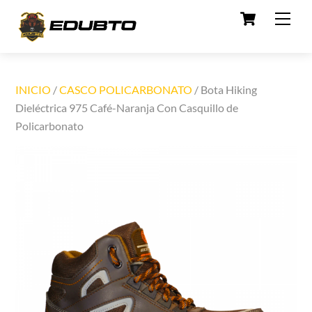
Cart
Skip
Men
to
content
INICIO
/
CASCO POLICARBONATO
/ Bota Hiking
Dieléctrica 975 Café-Naranja Con Casquillo de
Policarbonato