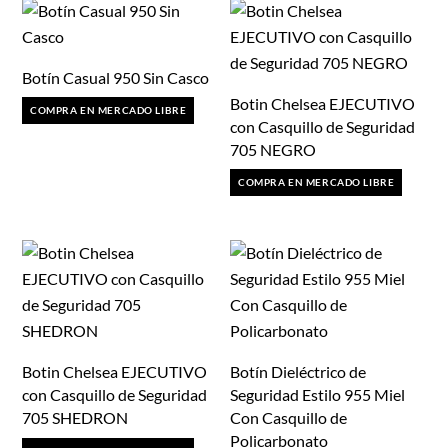
múltiples
variantes.
Las
Botín Casual 950 Sin Casco
opciones
Botin Chelsea EJECUTIVO
COMPRA EN MERCADO LIBRE
se
con Casquillo de Seguridad
pueden
705 NEGRO
elegir
COMPRA EN MERCADO LIBRE
en
la
página
de
producto
Botin Chelsea EJECUTIVO
Botín Dieléctrico de
con Casquillo de Seguridad
Seguridad Estilo 955 Miel
705 SHEDRON
Con Casquillo de
Policarbonato