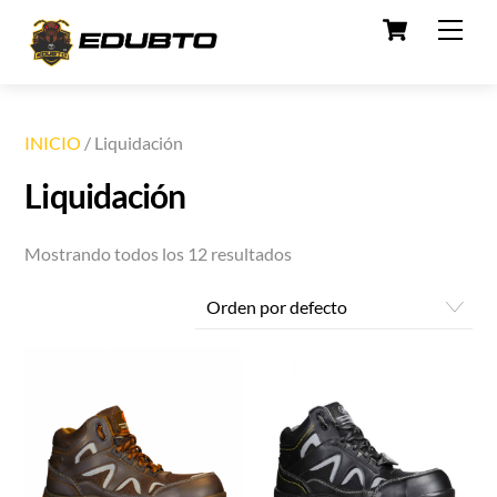
Cart
Skip
Men
to
content
INICIO
/ Liquidación
Liquidación
Mostrando todos los 12 resultados