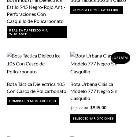
Estilo 945 Negro-Rojo Anti-
COMPRA EN MERCADO LIBRE
Perforaciones Con
Casquillo de Policarbonato
REALIZA TU PEDIDO VÍA
WHATSAPP
¡OFERTA!
Bota Táctica Dieléctrica 105
Bota Urbana Clásica
Con Casco de Policarbonato
Modelo 777 Negro Sin
Casquillo
COMPRA EN MERCADO LIBRE
Original
Current
$
945.00
$
1,129.00
price
price
Este
SELECCIONAR OPCIONES
was:
is:
producto
$1,129.00.
$945.00.
tiene