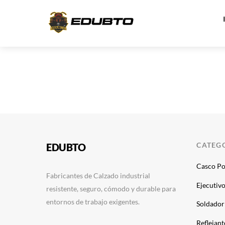
Skip
to
content
CATEG
EDUBTO
Casco Po
Fabricantes de Calzado industrial
Ejecutiv
resistente, seguro, cómodo y durable para
entornos de trabajo exigentes.
Soldador
Reflejant