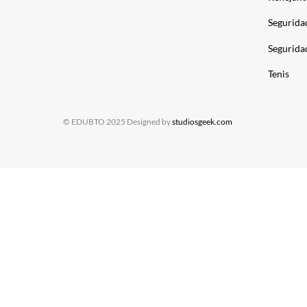
Segurida
Segurida
Tenis
© EDUBTO 2025 Designed by
studiosgeek.com