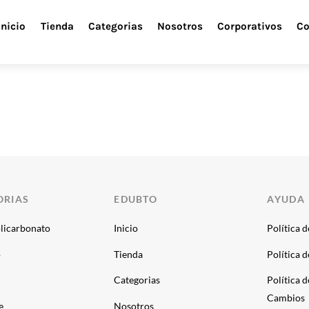
Inicio
Tienda
Categorias
Nosotros
Corporativos
Co
ORIAS
EDUBTO
AYUDA
licarbonato
Inicio
Política 
o
Tienda
Política 
Categorias
Política 
Cambios
e
Nosotros