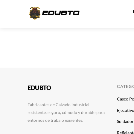
Skip
to
content
CATEG
EDUBTO
Casco Po
Fabricantes de Calzado industrial
Ejecutiv
resistente, seguro, cómodo y durable para
entornos de trabajo exigentes.
Soldador
Reflejant