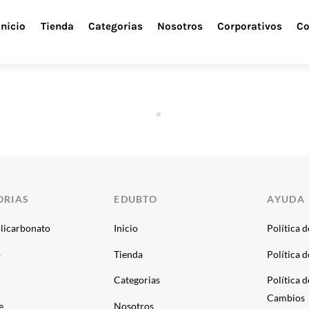
Inicio
Tienda
Categorias
Nosotros
Corporativos
Co
ORIAS
EDUBTO
AYUDA
licarbonato
Inicio
Política 
o
Tienda
Política 
Categorias
Política 
Cambios
e
Nosotros