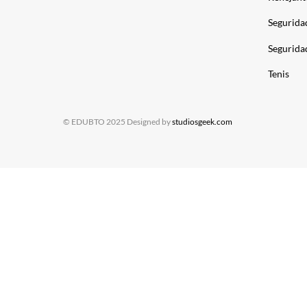
Segurida
Segurida
Tenis
© EDUBTO 2025 Designed by
studiosgeek.com